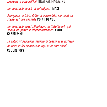
rappeurs d'aujourd'hui
THÉÂTRAL MAGAZINE​​
Un spectacle concis et intelligent
MAXI
Énergique, cultivé, drôle et accessible, son seul en
scène est une réussite
POINT DE VUE
Un spectacle aussi réjouissant qu’intelligent, qui
séduit un public intergénérationnel
FAMILLE
CHRÉTIENNE
Le public rit beaucoup, savoure la beauté et la justesse
du texte et les moments de rap, et en sort réjoui.
CULTURE TOPS
RELATIONS MEDIA :
Matthieu CLÉE - Switch Agency
01 77 11 20 04
/
06 11 11 56 65
mclee@switchagency.com
Oscar MOM - Switch Agency
06 49 75 58 39