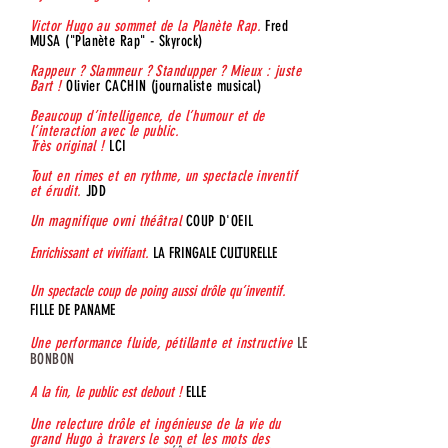
Victor Hugo au sommet de la Planète Rap.
Fred
MUSA ("Planète Rap" - Skyrock)
Rappeur ? Slammeur ? Standupper ? Mieux : juste
Bart !
Olivier CACHIN (journaliste musical)
Beaucoup d’intelligence, de l’humour et de
l’interaction avec le public.
Très original !
LCI
Tout en rimes et en rythme, un spectacle inventif
et érudit.
JDD
Un magnifique ovni théâtral
COUP D'OEIL
Enrichissant et vivifiant.
LA FRINGALE CULTURELLE
Un spectacle coup de poing aussi drôle qu’inventif.
FILLE DE PANAME
Une performance fluide, pétillante et instructive
LE
BONBON
A la fin, le public est debout !
ELLE
Une relecture drôle et ingénieuse de la vie du
grand Hugo à travers le son et les mots des