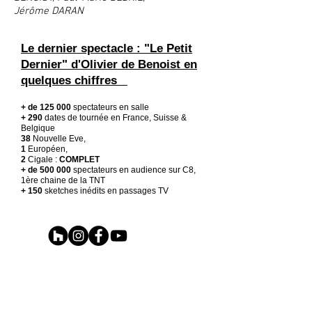
Jérôme DARAN
Le dernier spectacle : "Le Petit
Dernier" d'Olivier de Benoist en
quelques chiffres
+ de 125 000
spectateurs en salle
+ 290
dates de tournée en France, Suisse &
Belgique
38
Nouvelle Eve,
1
Européen,
2
Cigale :
COMPLET
+ de 500 000
spectateurs en audience sur C8,
1ère chaine de la TNT
+ 150
sketches inédits en passages TV
Un show d’une grande efficacité, autour de
vannes ciselées.
LE PARISIEN