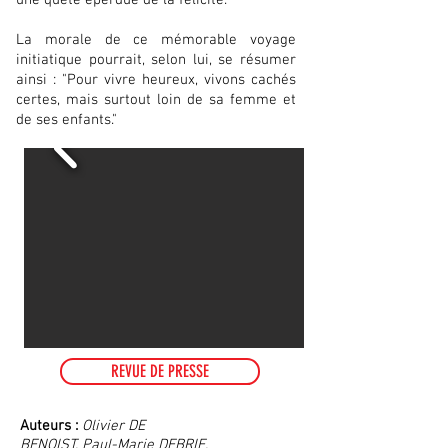
une quête éperdue de la félicité.
La morale de ce mémorable voyage
initiatique pourrait, selon lui, se résumer
ainsi : "Pour vivre heureux, vivons cachés
certes, mais surtout loin de sa femme et
de ses enfants."
REVUE DE PRESSE
Auteurs :
Olivier DE
BENOIST,
P
aul-Marie DEBRIE,