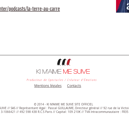
inter/podcasts/la-terre-au-carre
KI M'AIME
ME SUIVE
Producteur de Spectacles / Créateur d'Émotions
Mentions légales
Contacts
© 2014 - KI M'AIME ME SUIVE SITE OFFICIEL
UIVE // SAS // Représentant légal : Pascal GUILLAUME, Directeur général // 92 rue de la Victo
 3-1066421 //
492 598 438 R.C.S Paris // Capital: 109 210€ // TVA Intracommunautaire : FR3