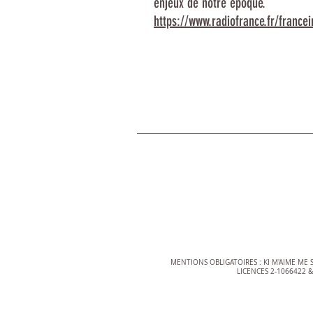
enjeux de notre époque.
https://www.radiofrance.fr/france
MENTIONS OBLIGATOIRES :
KI M'AIME ME S
LICENCES 2-1066422 &