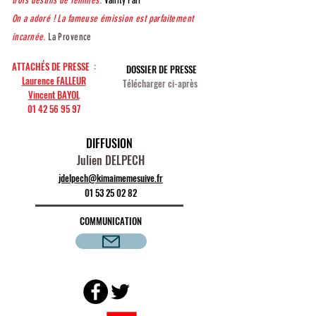
trois destins de femmes.
Vanity Fair
On a adoré ! La fameuse émission est parfaitement
incarnée.
La Provence
ATTACHÉS DE PRESSE :
DOSSIER DE PRESSE
Laurence FALLEUR
Télécharger
ci-après
Vincent BAYOL
01 42 56 95 97
DIFFUSION
Julien DELPECH
jdelpech@kim
ai
memesuive.fr
01 53 2
5 02 82
COMMUNICATION