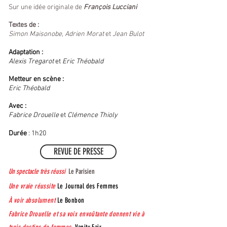
Sur une idée originale de
François Lucciani
Textes de :
Simon Maisonobe, Adrien Morat
et
Jean Bulot
Adaptation :
Alexis Tregarot
et
Eric Théobald
Metteur en scène :
Eric Théobald
Avec :
Fabrice Drouelle
et
Clémence Thioly
Durée
: 1h20
REVUE DE PRESSE
Un spectacle très réussi
Le Parisien
Une vraie réussite
Le Journal des Femmes
À voir absolument
Le Bonbon
Fabrice Drouelle et sa voix envoûtante donnent vie à