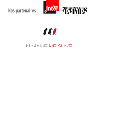
Nos partenaires :
KI M'AIME
ME SUIVE
Mentions
Contacts
légales
© 2014 - KI M'AIME ME SUIVE SITE OFFICIEL
MENTIONS OBLIGATOIRES :
KI M'AIME ME SUIVE // SAS // Représentant légal : Pascal
GUILLAUME, Directeur général // 92 rue de la Victoire 75009 PARIS – France //
01.53.25.02.80
LICENCES
2-1066422
&
3-1066421
//
492 598 438
R.C.S Paris // Capital: 109
210€ // TVA Intracommunautaire : FR35
492 598 438 (000 17)